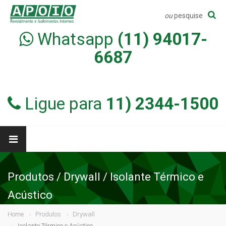
ou
pesquise
Whatsapp
(11) 94017-
6687
Ligue para
11) 2344-1500
Produtos / Drywall / Isolante Térmico e
Acústico
Home
Produtos
Drywall
Isolante Térmico e Acústico