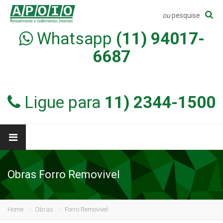
ou
pesquise
Whatsapp
(11) 94017-
6687
Ligue para
11) 2344-1500
Obras Forro Removivel
Home
Obras
Forro Removivel