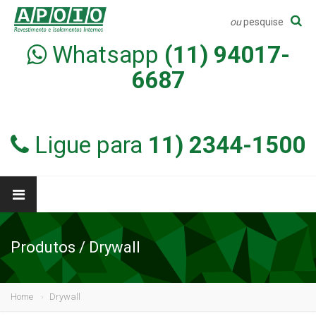
ou
pesquise
Whatsapp
(11) 94017-
6687
Ligue para
11) 2344-1500
Produtos / Drywall
Home
Drywall